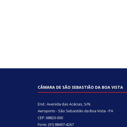
CÂMARA DE SÃO SEBASTIÃO DA BOA VISTA
End.: Avenida das Acácias, S/N.
Aeroporto - São Sebastião da Boa Vista - PA
CEP: 68820-000
Fone: (91) 98497-4267