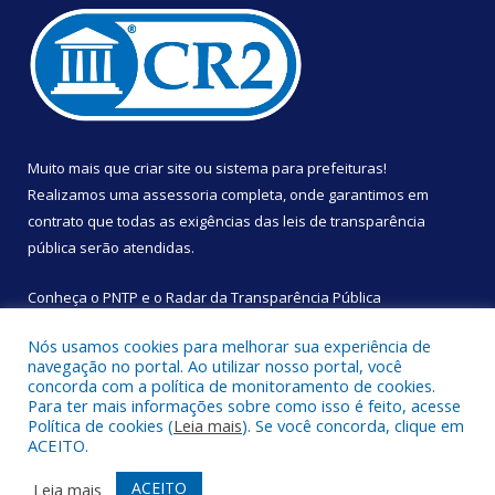
Muito mais que
criar site
ou
sistema para prefeituras
!
Realizamos uma
assessoria
completa, onde garantimos em
contrato que todas as exigências das
leis de transparência
pública
serão atendidas.
Conheça o
PNTP
e o
Radar da Transparência Pública
Nós usamos cookies para melhorar sua experiência de
navegação no portal. Ao utilizar nosso portal, você
concorda com a política de monitoramento de cookies.
Para ter mais informações sobre como isso é feito, acesse
Todos os direitos reservados a Câmara Municipal de São
Política de cookies (
Leia mais
). Se você concorda, clique em
Sebastião da Boa Vista.
ACEITO.
Mapa do Site
Acessar Área Administrativa
ACEITO
Leia mais