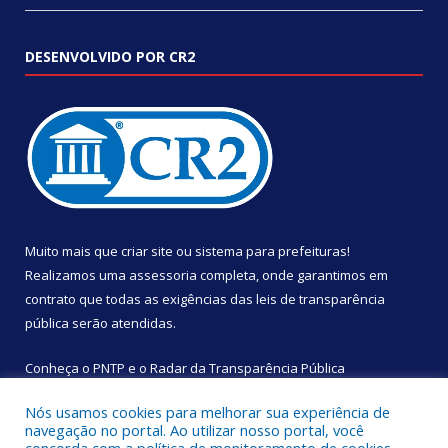
DESENVOLVIDO POR CR2
Muito mais que
criar site
ou
sistema para prefeituras
!
Realizamos uma
assessoria
completa, onde garantimos em
contrato que todas as exigências das
leis de transparência
pública
serão atendidas.
Conheça o
PNTP
e o
Radar da Transparência Pública
Nós usamos cookies para melhorar sua experiência de
navegação no portal. Ao utilizar nosso portal, você