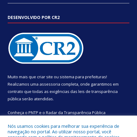
DESENVOLVIDO POR CR2
Muito mais que
criar site
ou
sistema para prefeituras
!
Realizamos uma
assessoria
completa, onde garantimos em
contrato que todas as exigências das
leis de transparência
pública
serão atendidas.
Conheça o
PNTP
e o
Radar da Transparência Pública
Nós usamos cookies para melhorar sua experiência de
navegação no portal. Ao utilizar nosso portal, você