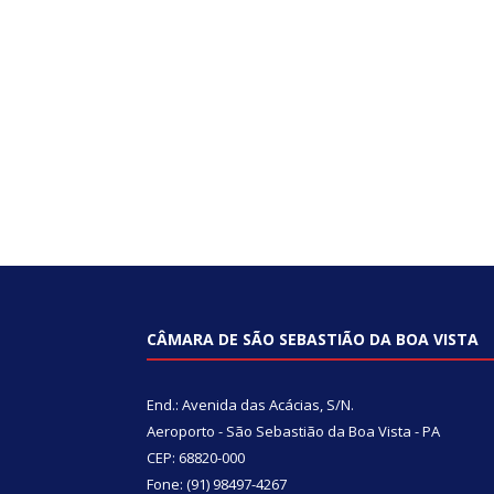
CÂMARA DE SÃO SEBASTIÃO DA BOA VISTA
End.: Avenida das Acácias, S/N.
Aeroporto - São Sebastião da Boa Vista - PA
CEP: 68820-000
Fone: (91) 98497-4267