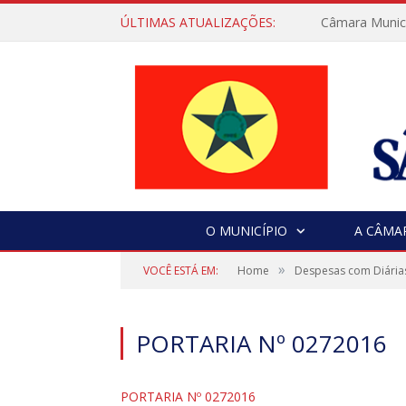
ÚLTIMAS ATUALIZAÇÕES:
Câmara Municip
O MUNICÍPIO
A CÂMA
»
VOCÊ ESTÁ EM:
Home
Despesas com Diária
PORTARIA Nº 0272016
PORTARIA Nº 0272016