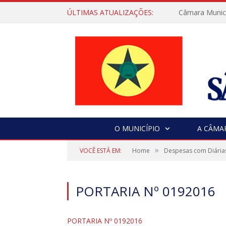
ÚLTIMAS ATUALIZAÇÕES:
Câmara Municip
O MUNICÍPIO
A CÂMA
»
VOCÊ ESTÁ EM:
Home
Despesas com Diária
PORTARIA Nº 0192016
PORTARIA Nº 0192016