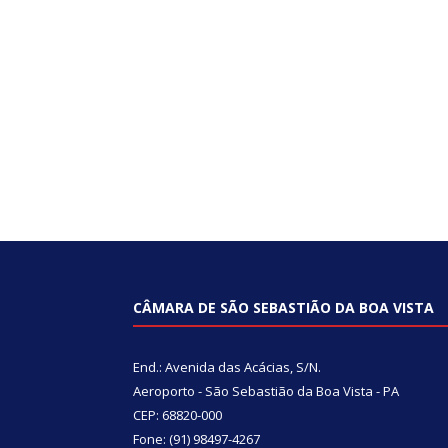
CÂMARA DE SÃO SEBASTIÃO DA BOA VISTA
End.: Avenida das Acácias, S/N.
Aeroporto - São Sebastião da Boa Vista - PA
CEP: 68820-000
Fone: (91) 98497-4267