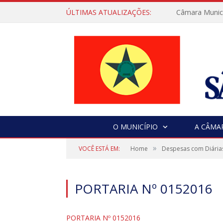
ÚLTIMAS ATUALIZAÇÕES:
Câmara Municip
O MUNICÍPIO
A CÂMA
»
VOCÊ ESTÁ EM:
Home
Despesas com Diária
PORTARIA Nº 0152016
PORTARIA Nº 0152016