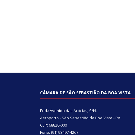
CÂMARA DE SÃO SEBASTIÃO DA BOA VISTA
End.: Avenida das Acácias, S/N.
Aeroporto - São Sebastião da Boa Vista - PA
CEP: 68820-000
Fone: (91) 98497-4267