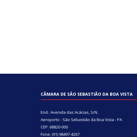
CÂMARA DE SÃO SEBASTIÃO DA BOA VISTA
End.: Avenida das Acácias, S/N.
Aeroporto - São Sebastião da Boa Vista - PA
CEP: 68820-000
Fone: (91) 98497-4267