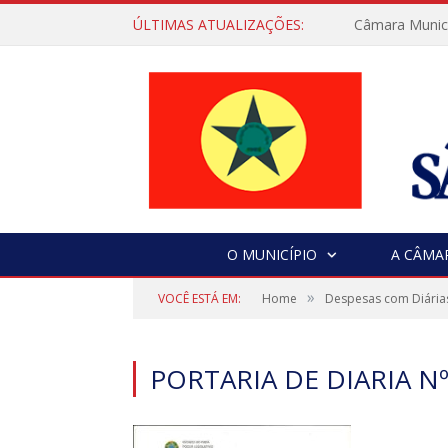
ÚLTIMAS ATUALIZAÇÕES:
Câmara Municip
O MUNICÍPIO
A CÂMA
»
VOCÊ ESTÁ EM:
Home
Despesas com Diária
PORTARIA DE DIARIA Nº