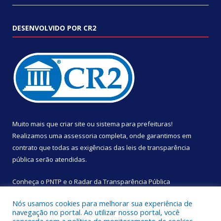
DESENVOLVIDO POR CR2
Muito mais que
criar site
ou
sistema para prefeituras
!
Realizamos uma
assessoria
completa, onde garantimos em
contrato que todas as exigências das
leis de transparência
pública
serão atendidas.
Conheça o
PNTP
e o
Radar da Transparência Pública
Nós usamos cookies para melhorar sua experiência de
navegação no portal. Ao utilizar nosso portal, você