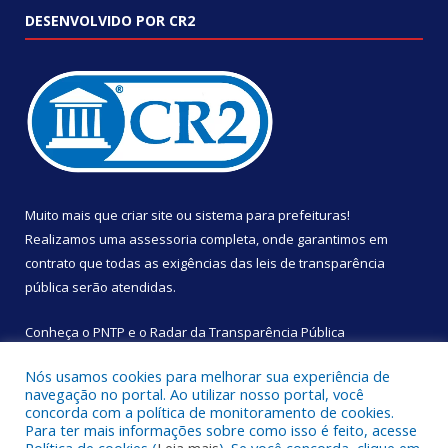
DESENVOLVIDO POR CR2
Muito mais que
criar site
ou
sistema para prefeituras
!
Realizamos uma
assessoria
completa, onde garantimos em
contrato que todas as exigências das
leis de transparência
pública
serão atendidas.
Conheça o
PNTP
e o
Radar da Transparência Pública
Nós usamos cookies para melhorar sua experiência de
navegação no portal. Ao utilizar nosso portal, você
concorda com a política de monitoramento de cookies.
Para ter mais informações sobre como isso é feito, acesse
Todos os direitos reservados a Câmara Municipal de São