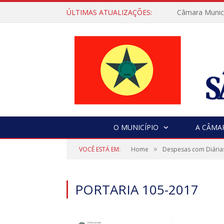
ÚLTIMAS ATUALIZAÇÕES:
Câmara Municip
O MUNICÍPIO
A CÂMA
»
VOCÊ ESTÁ EM:
Home
Despesas com Diária
PORTARIA 105-2017