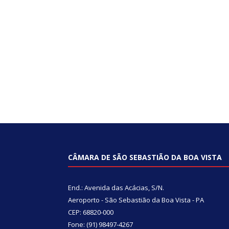
CÂMARA DE SÃO SEBASTIÃO DA BOA VISTA
End.: Avenida das Acácias, S/N.
Aeroporto - São Sebastião da Boa Vista - PA
CEP: 68820-000
Fone: (91) 98497-4267