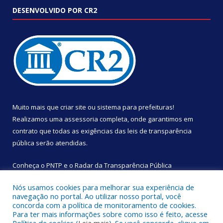
DESENVOLVIDO POR CR2
Muito mais que
criar site
ou
sistema para prefeituras
!
Realizamos uma
assessoria
completa, onde garantimos em
contrato que todas as exigências das
leis de transparência
pública
serão atendidas.
Conheça o
PNTP
e o
Radar da Transparência Pública
Nós usamos cookies para melhorar sua experiência de
navegação no portal. Ao utilizar nosso portal, você
concorda com a política de monitoramento de cookies.
Para ter mais informações sobre como isso é feito, acesse
Todos os direitos reservados a Câmara Municipal de São