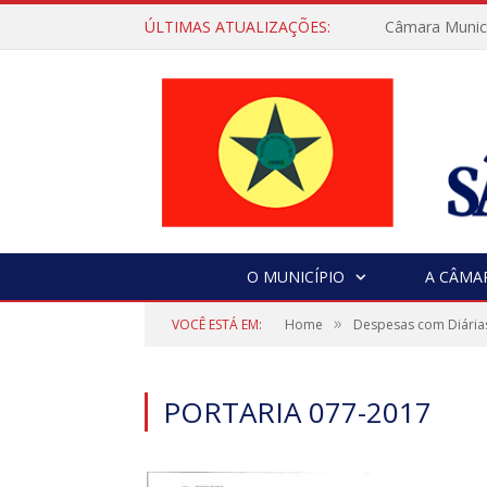
ÚLTIMAS ATUALIZAÇÕES:
Câmara Municip
O MUNICÍPIO
A CÂMA
»
VOCÊ ESTÁ EM:
Home
Despesas com Diária
PORTARIA 077-2017