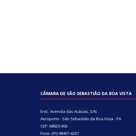
CÂMARA DE SÃO SEBASTIÃO DA BOA VISTA
End.: Avenida das Acácias, S/N.
Aeroporto - São Sebastião da Boa Vista - PA
CEP: 68820-000
Fone: (91) 98497-4267