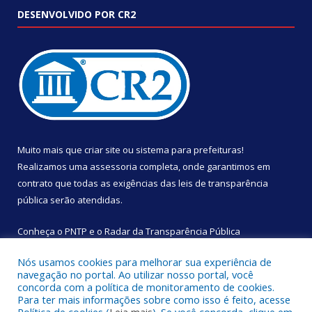
DESENVOLVIDO POR CR2
Muito mais que
criar site
ou
sistema para prefeituras
!
Realizamos uma
assessoria
completa, onde garantimos em
contrato que todas as exigências das
leis de transparência
pública
serão atendidas.
Conheça o
PNTP
e o
Radar da Transparência Pública
Nós usamos cookies para melhorar sua experiência de
navegação no portal. Ao utilizar nosso portal, você
concorda com a política de monitoramento de cookies.
Para ter mais informações sobre como isso é feito, acesse
Todos os direitos reservados a Câmara Municipal de São