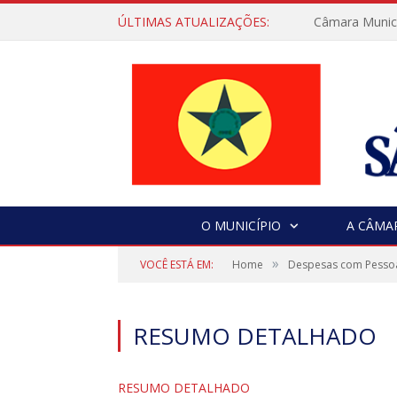
ÚLTIMAS ATUALIZAÇÕES:
Câmara Municip
O MUNICÍPIO
A CÂMA
»
VOCÊ ESTÁ EM:
Home
Despesas com Pesso
RESUMO DETALHADO
RESUMO DETALHADO