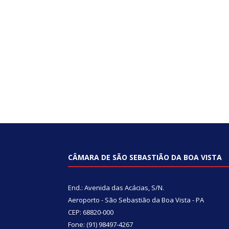
CÂMARA DE SÃO SEBASTIÃO DA BOA VISTA
End.: Avenida das Acácias, S/N.
Aeroporto - São Sebastião da Boa Vista - PA
CEP: 68820-000
Fone: (91) 98497-4267