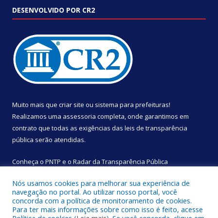
DESENVOLVIDO POR CR2
Muito mais que
criar site
ou
sistema para prefeituras
!
Realizamos uma
assessoria
completa, onde garantimos em
contrato que todas as exigências das
leis de transparência
pública
serão atendidas.
Conheça o
PNTP
e o
Radar da Transparência Pública
Nós usamos cookies para melhorar sua experiência de
navegação no portal. Ao utilizar nosso portal, você
concorda com a política de monitoramento de cookies.
Para ter mais informações sobre como isso é feito, acesse
Todos os direitos reservados a Câmara Municipal de São