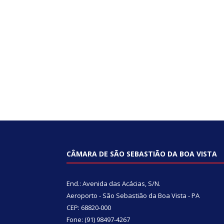
CÂMARA DE SÃO SEBASTIÃO DA BOA VISTA
End.: Avenida das Acácias, S/N.
Aeroporto - São Sebastião da Boa Vista - PA
CEP: 68820-000
Fone: (91) 98497-4267