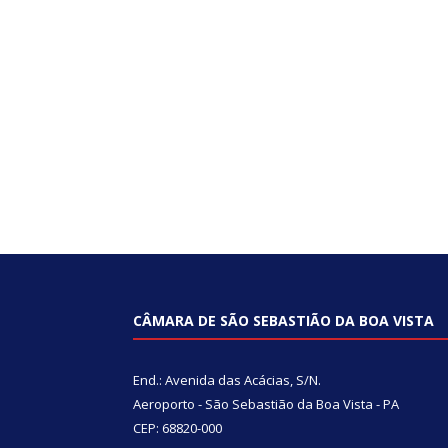
CÂMARA DE SÃO SEBASTIÃO DA BOA VISTA
End.: Avenida das Acácias, S/N.
Aeroporto - São Sebastião da Boa Vista - PA
CEP: 68820-000