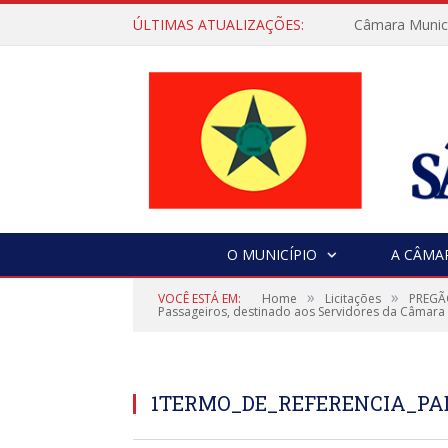
ÚLTIMAS ATUALIZAÇÕES:
Câmara Municip
O MUNICÍPIO
A CÂMA
»
»
VOCÊ ESTÁ EM:
Home
Licitações
PREGÃO
Passageiros, destinado aos Servidores da Câmara 
1TERMO_DE_REFERENCIA_PAD