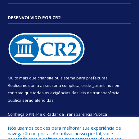
DESENVOLVIDO POR CR2
Muito mais que
criar site
ou
sistema para prefeituras
!
Realizamos uma
assessoria
completa, onde garantimos em
contrato que todas as exigências das
leis de transparência
pública
serão atendidas.
Conheça o
PNTP
e o
Radar da Transparência Pública
Nós usamos cookies para melhorar sua experiência de
navegação no portal. Ao utilizar nosso portal, você