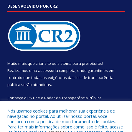
DESENVOLVIDO POR CR2
Muito mais que
criar site
ou
sistema para prefeituras
!
Realizamos uma
assessoria
completa, onde garantimos em
contrato que todas as exigências das
leis de transparência
pública
serão atendidas.
Conheça o
PNTP
e o
Radar da Transparência Pública
Nós usamos cookies para melhorar sua experiência de
navegação no portal. Ao utilizar nosso portal, você
concorda com a política de monitoramento de cookies.
Para ter mais informações sobre como isso é feito, acesse
Todos os direitos reservados a Câmara Municipal de São