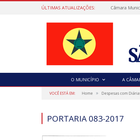
ÚLTIMAS ATUALIZAÇÕES:
Câmara Municip
O MUNICÍPIO
A CÂMA
»
VOCÊ ESTÁ EM:
Home
Despesas com Diária
PORTARIA 083-2017