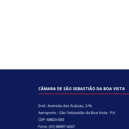
CÂMARA DE SÃO SEBASTIÃO DA BOA VISTA
End.: Avenida das Acácias, S/N.
Aeroporto - São Sebastião da Boa Vista - PA
CEP: 68820-000
Fone: (91) 98497-4267