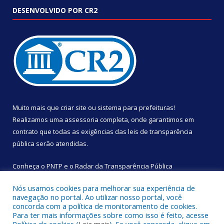
DESENVOLVIDO POR CR2
Muito mais que
criar site
ou
sistema para prefeituras
!
Realizamos uma
assessoria
completa, onde garantimos em
contrato que todas as exigências das
leis de transparência
pública
serão atendidas.
Conheça o
PNTP
e o
Radar da Transparência Pública
Nós usamos cookies para melhorar sua experiência de
navegação no portal. Ao utilizar nosso portal, você
concorda com a política de monitoramento de cookies.
Para ter mais informações sobre como isso é feito, acesse
Todos os direitos reservados a Câmara Municipal de São