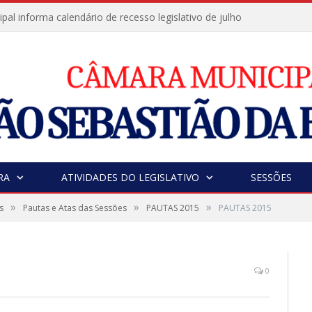
al informa calendário de recesso legislativo de julho
RA
ATIVIDADES DO LEGISLATIVO
SESSÕES
»
»
»
s
Pautas e Atas das Sessões
PAUTAS 2015
PAUTAS 2015
0