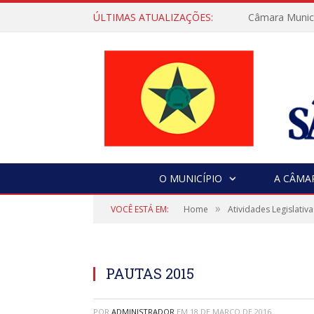
ÚLTIMAS ATUALIZAÇÕES:
Câmara Municip
O MUNICÍPIO
A CÂMA
»
VOCÊ ESTÁ EM:
Home
Atividades Legislativa
PAUTAS 2015
POR
ADMINISTRADOR
EM
18 DE MARÇO DE 2016