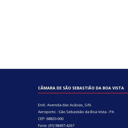
CÂMARA DE SÃO SEBASTIÃO DA BOA VISTA
End.: Avenida das Acácias, S/N.
Aeroporto - São Sebastião da Boa Vista - PA
CEP: 68820-000
Fone: (91) 98497-4267