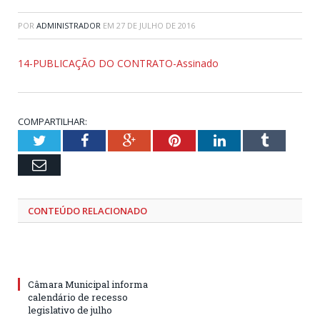
POR
ADMINISTRADOR
EM
27 DE JULHO DE 2016
14-PUBLICAÇÃO DO CONTRATO-Assinado
COMPARTILHAR:
Twitter
Facebook
Google+
Pinterest
LinkedIn
Tumblr
Email
CONTEÚDO RELACIONADO
Câmara Municipal informa
calendário de recesso
legislativo de julho