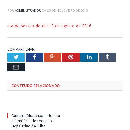
POR
ADMINISTRADOR
EM
25 DE NOVEMBRO DE 2016
ata-da-sessao-do-dia-19-de-agosto-de-2016
COMPARTILHAR:
Twitter
Facebook
Google+
Pinterest
LinkedIn
Tumblr
Email
CONTEÚDO RELACIONADO
Câmara Municipal informa
calendário de recesso
legislativo de julho