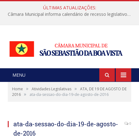
ÚLTIMAS ATUALIZAÇÕES:
Câmara Municipal informa calendário de recesso legislativo de julho
MENU
»
»
Home
Atividades Legislativas
ATA, DE 19 DE AGOSTO DE
»
2016
ata-da-sessao-do-dia-19-de-agosto-de-2016
ata-da-sessao-do-dia-19-de-agosto-
0
de-2016