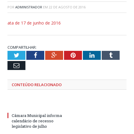
POR
ADMINISTRADOR
EM
22 DE AGOSTO DE 2016
ata de 17 de junho de 2016
COMPARTILHAR:
Twitter
Facebook
Google+
Pinterest
LinkedIn
Tumblr
Email
CONTEÚDO RELACIONADO
Câmara Municipal informa
calendário de recesso
legislativo de julho