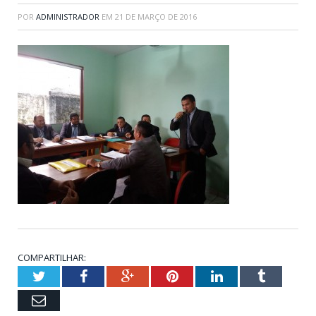
POR
ADMINISTRADOR
EM
21 DE MARÇO DE 2016
COMPARTILHAR:
Twitter
Facebook
Google+
Pinterest
LinkedIn
Tumblr
Email