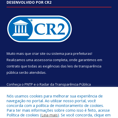
DESENVOLVIDO POR CR2
Muito mais que
criar site
ou
sistema para prefeituras
!
Realizamos uma
assessoria
completa, onde garantimos em
contrato que todas as exigências das
leis de transparência
pública
serão atendidas.
Conheça o
PNTP
e o
Radar da Transparência Pública
Nós usamos cookies para melhorar sua experiência de
navegação no portal. Ao utilizar nosso portal, você
concorda com a política de monitoramento de cookies.
Para ter mais informações sobre como isso é feito, acesse
Todos os direitos reservados a Câmara Municipal de São
Política de cookies (
Leia mais
). Se você concorda, clique em
Sebastião da Boa Vista.